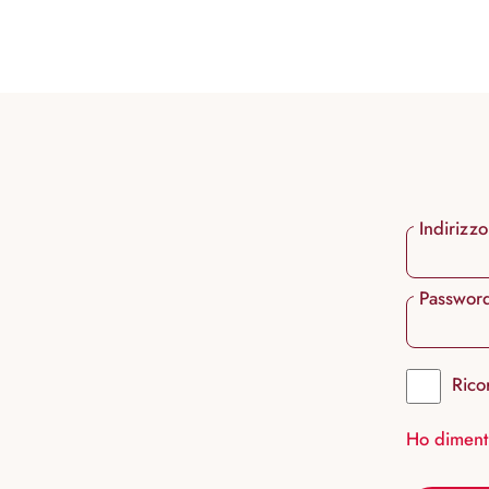
ricerca
Passa alla navigazione principale
Indirizzo
Passwor
Rico
Ho diment