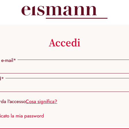
Accedi
 e-mail*
d*
rda l'accesso
Cosa significa?
icato la mia password