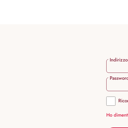
ricerca
Passa alla navigazione principale
Indirizzo
Passwor
Rico
Ho diment