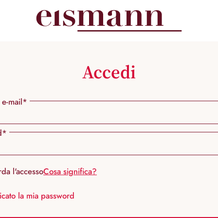
Accedi
 e-mail*
d*
rda l'accesso
Cosa significa?
icato la mia password