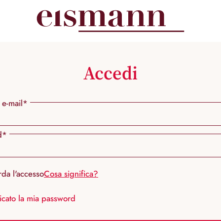
Accedi
 e-mail*
d*
rda l'accesso
Cosa significa?
icato la mia password