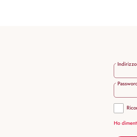
ricerca
Passa alla navigazione principale
Indirizzo
Passwor
Rico
Ho diment