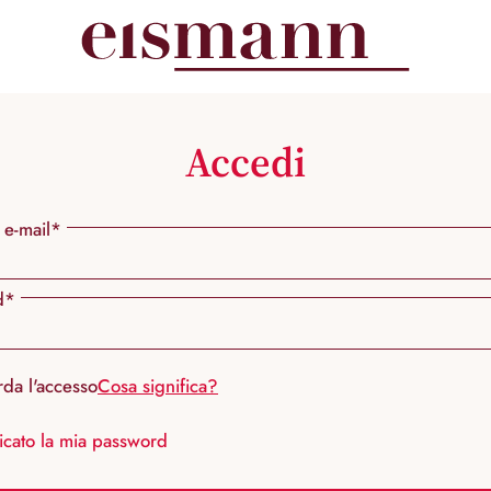
Accedi
 e-mail*
d*
rda l'accesso
Cosa significa?
icato la mia password