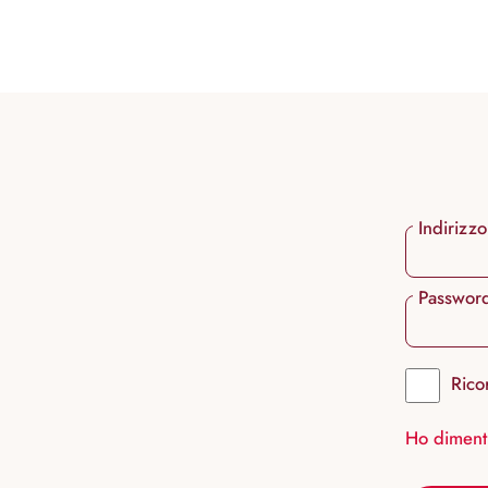
ricerca
Passa alla navigazione principale
Indirizzo
Passwor
Rico
Ho diment