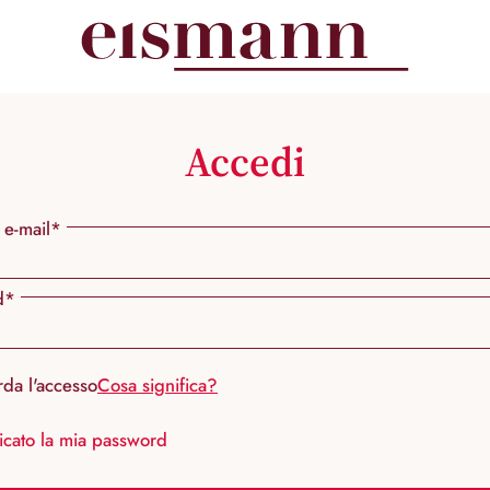
Accedi
 e-mail*
d*
rda l'accesso
Cosa significa?
icato la mia password