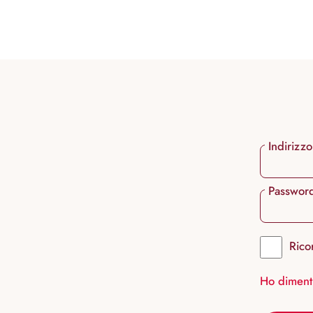
ricerca
Passa alla navigazione principale
Indirizzo
Passwor
Rico
Ho diment