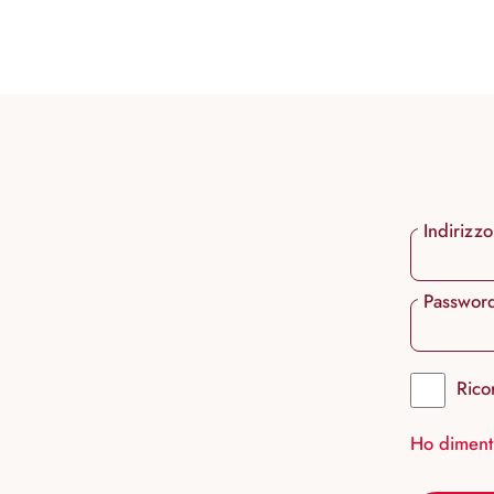
ricerca
Passa alla navigazione principale
Indirizzo
Passwor
Rico
Ho diment