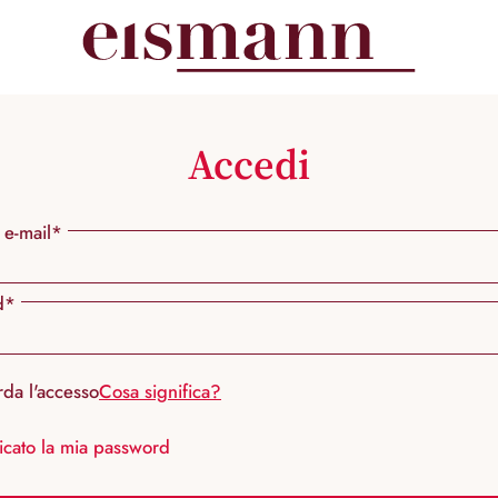
Accedi
 e-mail*
d*
rda l'accesso
Cosa significa?
icato la mia password