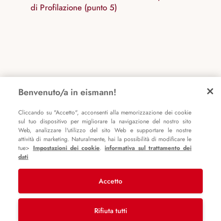
di Profilazione (punto 5)
Conferma di aver letto le nostre
informazioni sulla
Benvenuto/a in eismann!
protezione dei dati
e di aver accettato i nostri
termini e
condizioni generali
.
Cliccando su "Accetto", acconsenti alla memorizzazione dei cookie
sul tuo dispositivo per migliorare la navigazione del nostro sito
Procedi al checkout
Web, analizzare l'utilizzo del sito Web e supportare le nostre
attività di marketing. Naturalmente, hai la possibilità di modificare le
tue>
Impostazioni dei cookie
.
informativa sul trattamento dei
Torna al login
dati
Accetto
Impronta
AGB
Protezione dei dati
Rifiuta tutti