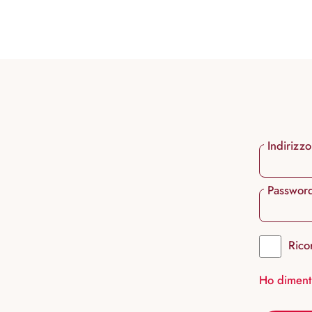
ricerca
Passa alla navigazione principale
Indirizzo
Passwor
Rico
Ho diment