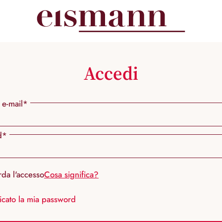
Accedi
 e-mail*
d*
rda l'accesso
Cosa significa?
icato la mia password